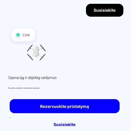
Susisiekite
Operacijų ir objektų valdymas
Planuokite, valdykite ir analizuokite realiu laiku
Rezervuokite pristatymą
Susisiekite