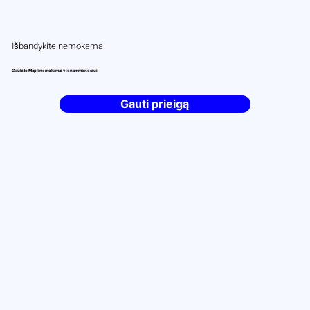
Išbandykite nemokamai
Gaukite Mapli nemokamai vienam mėnesiui
Gauti prieigą