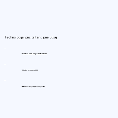
Technologija, prisitaikanti prie Jūsų
Prisitaiko prie Jūsų infrastruktūros
Tinka bet kuriam įrenginiui​
Greitas ir saugus prisijungimas