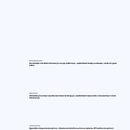
Bendradarbiavimas
Bendraukite ir keiskitės informacija vienoje platformoje – pasitelkdami tekstą, nuotraukas, vaizdo bei garso
įrašus.
Matomumas
Stebėkite personalą ir objektus bendrame žemėlapyje – pasitelkdami realaus laiko vietos sekimą ir vaizdo
transliacijas.
Suderinamumas
Naudokite integruotus įrenginius – išmaniuosius telefonus, dronus, kameras, GPS sekimo įrenginius ir