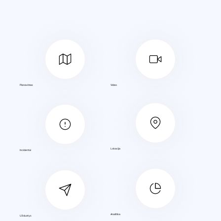
Planavimas
Video
Lokacija
Incidentai
Analitika
Užduotys