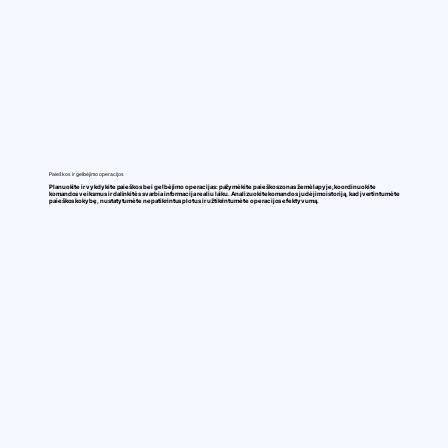
Paieškos ir gelbėjimo operacijos
Planuokite ir vykdykite paieškos bei gelbėjimo operacijas: pažymėkite paieškos zonas žemėlapyje, koordinuokite
komandos veiksmus ir dalinkitės svarbia informacija realiu laiku. Analizuokite komandos judėjimo istoriją, kad įvertintumėte
paieškos kokybę, nustatytumėte nepatikrintus plotus ir užtikrintumėte operacijos efektyvumą.