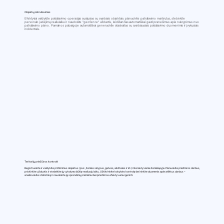
Objektų patruliavimas
Efektyviai valdykite patruliavimo operacijas susijusias su svarbiais objektais: planuokite patruliavimo maršrutus, stebėkite
personalo judėjimą realiu laiku ir naudokite "geofence" užduotis, leidžiančias automatiškai gauti pranešimus apie nukrypimus nuo
patruliavimo plano. Pamainos pabaigoje automatiškai generuokite ataskaitas su svarbiausiais patruliavimo duomenimis ir įvykusiais
incidentais.
Teritorijų priežiūros kontrolė
Registruokite ir valdykite prižiūrimus objektus (pvz., žemės sklypus, gatves, aikšteles ir kt.) interaktyviame žemėlapyje. Planuokite priežiūros darbus,
priskirkite užduotis ir stebėkite jų vykdymo būklę realiuoju laiku. Užtikrinkite kokybės kontrolę bei rinkite duomenis apie atliktus darbus –
analizuokite statistiką ir naudokite ją sprendimų priėmimui bei priežiūros efektyvumui gerinti.