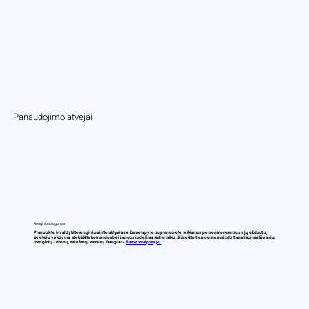
Panaudojimo atvejai
Renginio saugumas
Planuokite ir valdykite renginius interaktyviame žemėlapyje: suplanuokite reikiamus personalo resursus ir jų užduotis,
sekite jų vykdymą, stebėkite komandos bei įrangos judėjimą realiu laiku, žiūrėkite tiesiogines vaizdo transliacijas iš įvairių
įrenginių - dronų, telefonų, kamerų. Daugiau -
šiame straipsnyje.