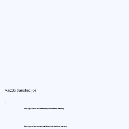
Vaizdo transliacijos
Tiesioginės vaizdo transliacijos iš miesto kamerų
Tiesioginiai vaizdo srautai iš dronų ir mobilių kamerų