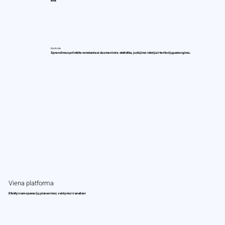
kita.
Kontrolė
Sprendimus priimkite remdamiesi duomenimis: statistika, judėjimo istorija ir teritorijų padengimu.
Viena platforma
Efektyviam operacijų planavimui, valdymui ir analizei